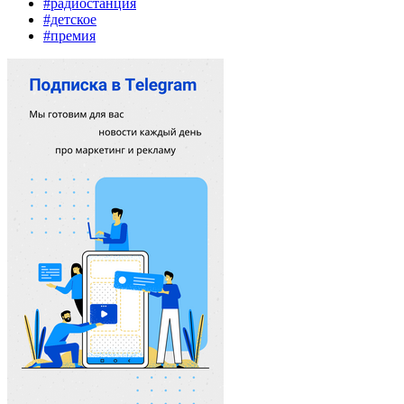
#радиостанция
#детское
#премия