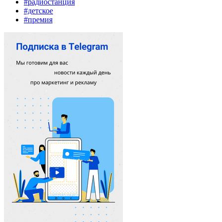
#радиостанция
#детское
#премия