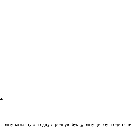
а.
ь одну заглавную и одну строчную букву, одну цифру и один спец