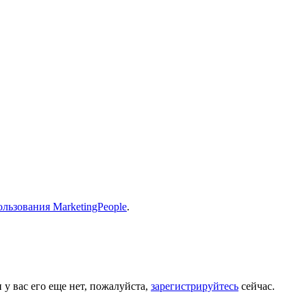
льзования MarketingPeople
.
 у вас его еще нет, пожалуйста,
зарегистрируйтесь
сейчас.