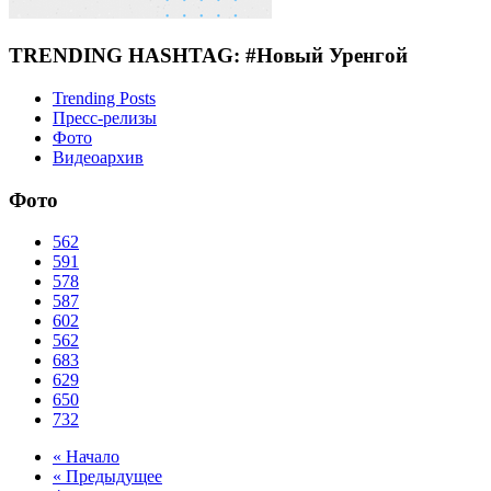
TRENDING HASHTAG: #Новый Уренгой
Trending Posts
Пресс-релизы
Фото
Видеоархив
Фото
562
591
578
587
602
562
683
629
650
732
« Начало
« Предыдущее