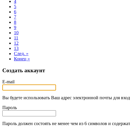
4
5
6
7
8
9
10
11
12
13
След. »
Конец »
Создать аккаунт
E-mail
Вы будете использовать Ваш адрес электронной почты для вход
Пароль
Пароль должен состоять не менее чем из 6 символов и содержат