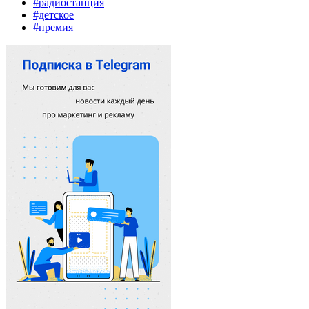
#радиостанция
#детское
#премия