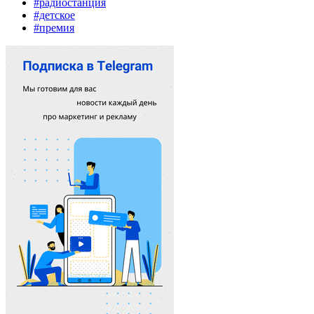
#радиостанция
#детское
#премия