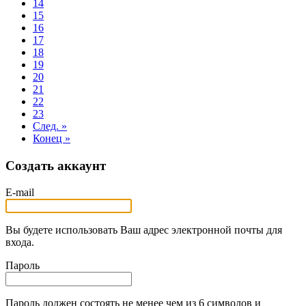
14
15
16
17
18
19
20
21
22
23
След. »
Конец »
Создать аккаунт
E-mail
Вы будете использовать Ваш адрес электронной почты для
входа.
Пароль
Пароль должен состоять не менее чем из 6 символов и