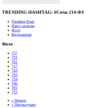
TRENDING HASHTAG: #Сочи 214-ФЗ
Trending Posts
Пресс-релизы
Фото
Видеоархив
Фото
737
755
761
727
743
793
734
766
785
755
« Начало
« Предыдущее