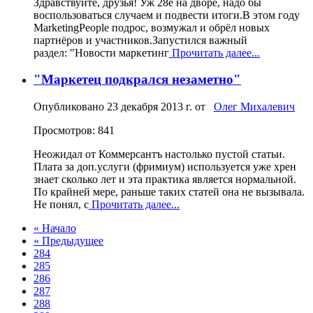
Здравствуйте, друзья! Уж 28е на дворе, надо бы
воспользоваться случаем и подвести итоги.В этом году
MarketingPeople подрос, возмужал и обрёл новых
партнёров и участников.Запустился важный
раздел: "Новости маркетинг
Прочитать далее...
"Маркетец подкрался незаметно"
Опубликовано
23 декабря 2013 г.
от
Олег Михалевич
Просмотров: 841
Неожидал от Коммерсантъ настолько пустой статьи.
Плата за доп.услуги (фримиум) используется уже хрен
знает сколько лет и эта практика является нормальной.
По крайней мере, раньше таких статей она не вызывала.
Не понял, с
Прочитать далее...
« Начало
« Предыдущее
284
285
286
287
288