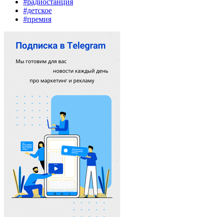
#радиостанция
#детское
#премия