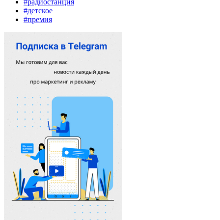
#радиостанция
#детское
#премия