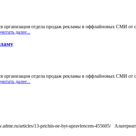
ся организация отдела продаж рекламы в оффлайновых СМИ от он
итать далее...
кламу
ся организация отдела продаж рекламы в оффлайновых СМИ от он
итать далее...
.adme.ru/articles/13-prichin-ne-byt-upravlencem-455605/ Альтер