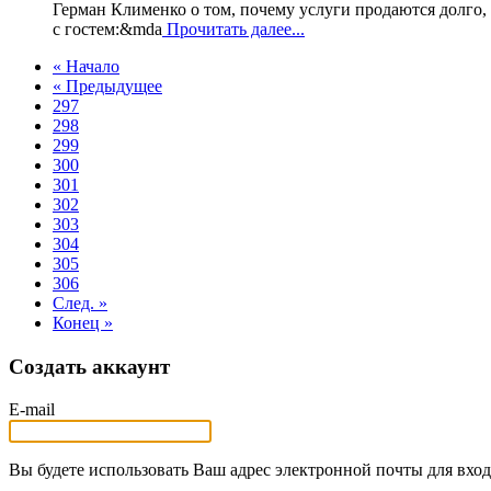
Герман Клименко о том, почему услуги продаются долго,
с гостем:&mda
Прочитать далее...
« Начало
« Предыдущее
297
298
299
300
301
302
303
304
305
306
След. »
Конец »
Создать аккаунт
E-mail
Вы будете использовать Ваш адрес электронной почты для вход