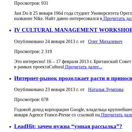
Просмотров: 931
Just Do it 25 января 1964 года студент Университета Оре
название Nike. Найт давно интересовался в
Прочитать дал
IV CULTURAL MANAGEMENT WORKSHO
Опубликовано
24 января 2013 г.
от
Олег Михалевич
Просмотров: 2 319
Это интересно! 16 – 17 февраля 2013 г. Британский Сов
в рамках проектаCultural
Прочитать далее...
Интернет-рынок продолжает расти и приноси
Опубликовано
23 января 2013 г.
от
Наталья Лумпова
Просмотров: 678
Годовой доход корпорации Google, владельца крупнейшег
января Agence France-Presse со ссылкой на
Прочитать далее
LeadHit: зачем нужна “умная рассылка”?