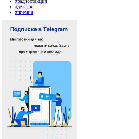
#радиостанция
#детское
#премия