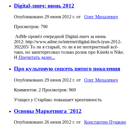
Digital-линч: июнь 2012
Опубликовано
29 июня 2012 г.
от
Олег Михалевич
Просмотров: 790
AdMe провёл очередной Digital-линч за июнь
2012: http://www.adme.ru/internet/digital-linch-iyun-2012-
392205/ То ли я старый, то ли я не интернетный всё-
таки, но заинтересовал только ролик про Kinekt и Nike.
Н
Прочитать далее...
Про культовую соцсеть пятого поколения
Опубликовано
29 июня 2012 г.
от
Олег Михалевич
Комментов: 2
Просмотров: 969
Утащил у Старбакс повышает креативность
Основы Маркетинга `2012
Опубликовано
26 июня 2012 г.
от
Константин Пушкин