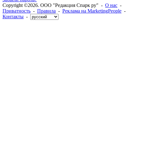
Copyright ©2026. ООО "Редакция Спарк ру" -
О нас
-
Приватность
-
Правила
-
Реклама на MarketingPeople
-
Контакты
-