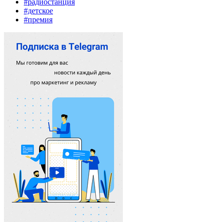
#радиостанция
#детское
#премия