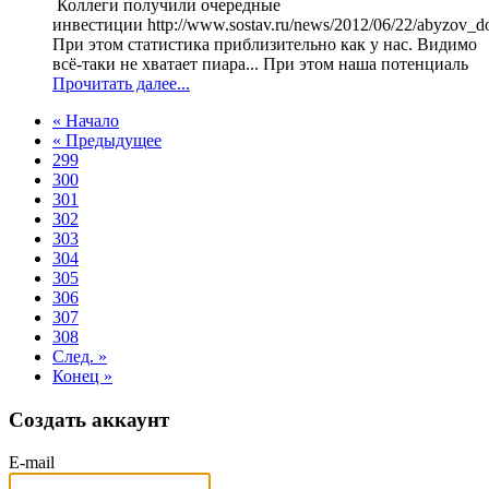
Коллеги получили очередные
инвестиции http://www.sostav.ru/news/2012/06/22/abyzov_do
При этом статистика приблизительно как у нас. Видимо
всё-таки не хватает пиара... При этом наша потенциаль
Прочитать далее...
« Начало
« Предыдущее
299
300
301
302
303
304
305
306
307
308
След. »
Конец »
Создать аккаунт
E-mail