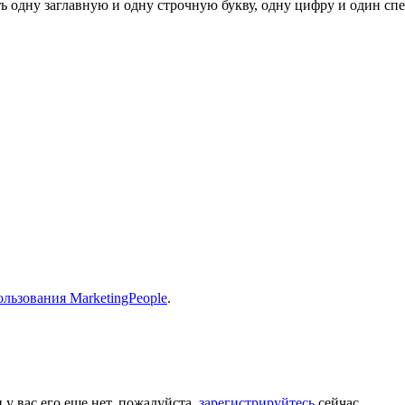
ь одну заглавную и одну строчную букву, одну цифру и один спец
льзования MarketingPeople
.
 у вас его еще нет, пожалуйста,
зарегистрируйтесь
сейчас.