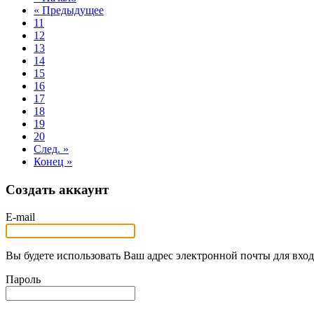
« Предыдущее
11
12
13
14
15
16
17
18
19
20
След. »
Конец »
Создать аккаунт
E-mail
Вы будете использовать Ваш адрес электронной почты для вход
Пароль