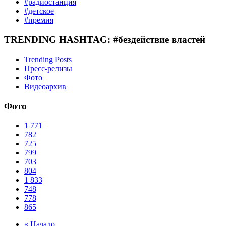
#радиостанция
#детское
#премия
TRENDING HASHTAG: #бездействие властей
Trending Posts
Пресс-релизы
Фото
Видеоархив
Фото
1
771
782
725
799
703
804
1
833
748
778
865
« Начало