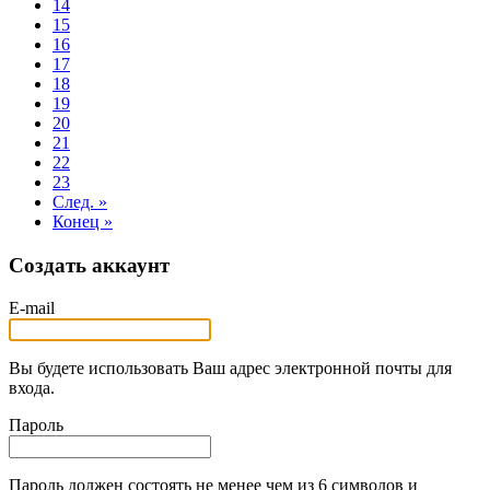
14
15
16
17
18
19
20
21
22
23
След. »
Конец »
Создать аккаунт
E-mail
Вы будете использовать Ваш адрес электронной почты для
входа.
Пароль
Пароль должен состоять не менее чем из 6 символов и