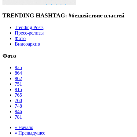
TRENDING HASHTAG: #бездействие властей
Trending Posts
Пресс-релизы
Фото
Видеоархив
Фото
825
864
862
751
815
765
760
748
846
781
« Начало
« Предыдущее