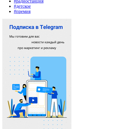
#радиостанция
#детское
#премия