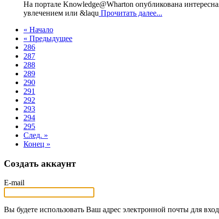
На портале Knowledge@Wharton опубликована интересная
увлечением или &laqu
Прочитать далее...
« Начало
« Предыдущее
286
287
288
289
290
291
292
293
294
295
След. »
Конец »
Создать аккаунт
E-mail
Вы будете использовать Ваш адрес электронной почты для вход