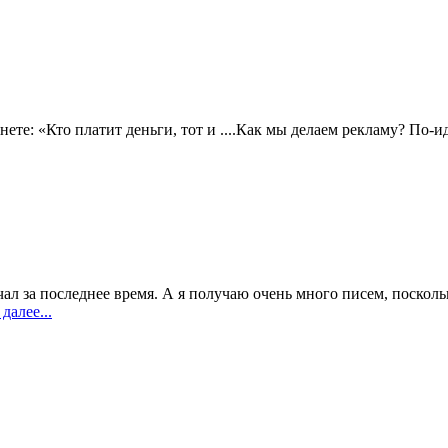
те: «Кто платит деньги, тот и ....Как мы делаем рекламу? По-ид
учал за последнее время. А я получаю очень много писем, поскол
далее...