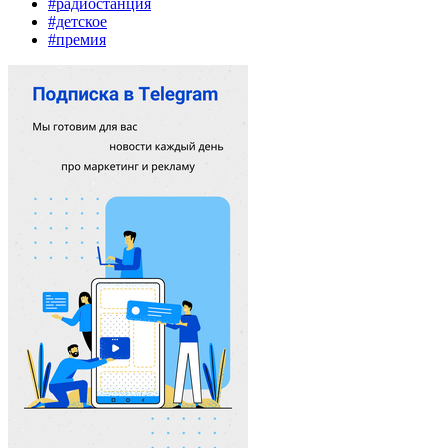
#радиостанция
#детское
#премия