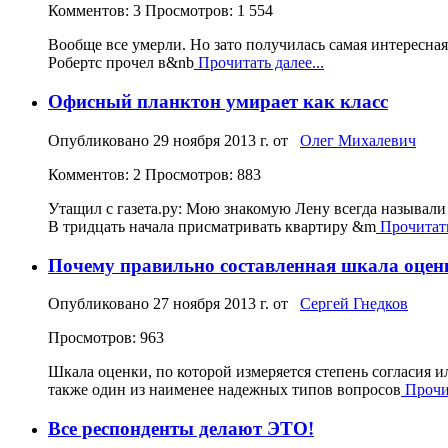
Комментов: 3
Просмотров: 1 554
Вообще все умерли. Но зато получилась самая интересная 
Робертс прочел в&nb
Прочитать далее...
Офисный планктон умирает как класс
Опубликовано
29 ноября 2013 г.
от
Олег Михалевич
Комментов: 2
Просмотров: 883
Утащил с газета.ру: Мою знакомую Лену всегда называли 
В тридцать начала присматривать квартиру &m
Прочитать
Почему правильно составленная шкала оценк
Опубликовано
27 ноября 2013 г.
от
Сергей Гнедков
Просмотров: 963
Шкала оценки, по которой измеряется степень согласия 
также один из наименее надежных типов вопросов
Прочит
Все респонденты делают ЭТО!