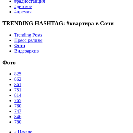
#радиостанция
#детское
#премия
TRENDING HASHTAG: #квартира в Сочи
Trending Posts
Пресс-релизы
Фото
Видеоархив
Фото
825
862
861
751
814
765
760
747
846
780
« Начало