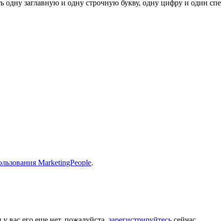
ь одну заглавную и одну строчную букву, одну цифру и один спец
льзования MarketingPeople
.
 у вас его еще нет, пожалуйста,
зарегистрируйтесь
сейчас.