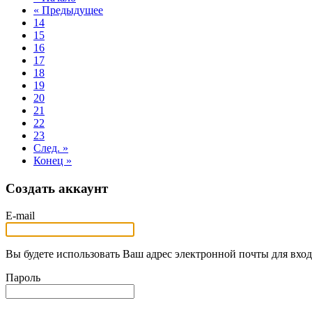
« Предыдущее
14
15
16
17
18
19
20
21
22
23
След. »
Конец »
Создать аккаунт
E-mail
Вы будете использовать Ваш адрес электронной почты для вход
Пароль