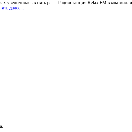
твах увеличилась в пять раз. Радиостанция Relax FM взяла ми
ать далее...
а.