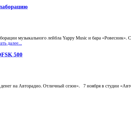
ллаборацию
орации музыкального лейбла Yappy Music и бара «Ровесник». Со
ть далее...
DFSK 500
денег на Авторадио. Отличный сезон». 7 ноября в студии «Авто