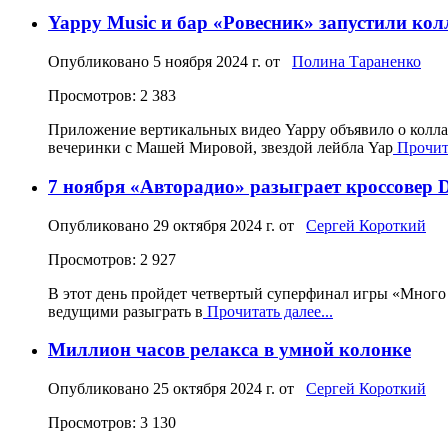
Yappy Music и бар «Ровесник» запустили ко
Опубликовано
5 ноября 2024 г.
от
Полина Тараненко
Просмотров: 2 383
Приложение вертикальных видео Yappy объявило о коллаб
вечеринки с Машей Мировой, звездой лейбла Yap
Прочита
7 ноября «Авторадио» разыграет кроссовер 
Опубликовано
29 октября 2024 г.
от
Сергей Короткий
Просмотров: 2 927
В этот день пройдет четвертый суперфинал игры «Много 
ведущими разыграть в
Прочитать далее...
Миллион часов релакса в умной колонке
Опубликовано
25 октября 2024 г.
от
Сергей Короткий
Просмотров: 3 130