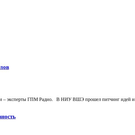
алов
и – эксперты ГПМ Радио. В НИУ ВШЭ прошел питчинг идей и за
вность