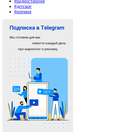
#радиостанция
#детское
#премия