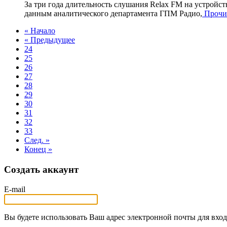
За три года длительность слушания Relax FM на устройс
данным аналитического департамента ГПМ Радио,
Прочит
« Начало
« Предыдущее
24
25
26
27
28
29
30
31
32
33
След. »
Конец »
Создать аккаунт
E-mail
Вы будете использовать Ваш адрес электронной почты для вход