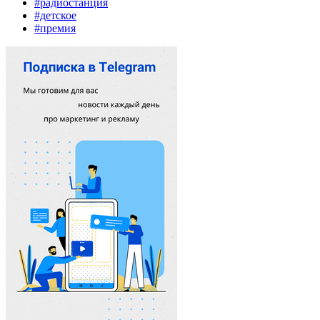
#радиостанция
#детское
#премия