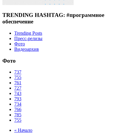
TRENDING HASHTAG: #программное
обеспечение
Trending Posts
Пресс-релизы
Фото
Видеоархив
Фото
737
755
761
727
743
793
734
766
785
755
« Начало