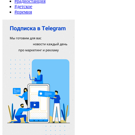
#радиостанция
#детское
#премия