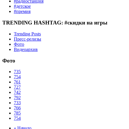
#радиостанция
#детское
#премия
TRENDING HASHTAG: #скидки на игры
Trending Posts
Пресс-релизы
Фото
Видеоархив
Фото
735
754
761
727
742
792
733
766
785
754
« Начало