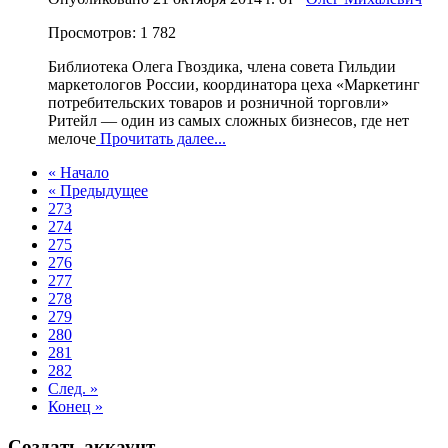
Просмотров: 1 782
Библиотека Олега Гвоздика, члена совета Гильдии
маркетологов России, координатора цеха «Маркетинг
потребительских товаров и розничной торговли»
Ритейл — один из самых сложных бизнесов, где нет
мелоче
Прочитать далее...
« Начало
« Предыдущее
273
274
275
276
277
278
279
280
281
282
След. »
Конец »
Создать аккаунт