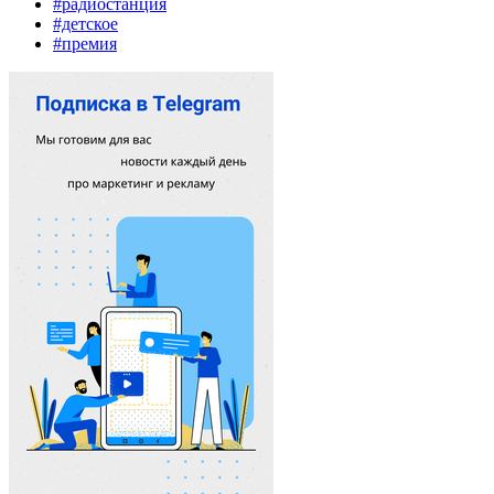
#радиостанция
#детское
#премия