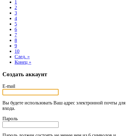
1
2
3
4
5
6
7
8
9
10
След. »
Конец »
Создать аккаунт
E-mail
Вы будете использовать Ваш адрес электронной почты для
входа.
Пароль
Пароль должен состоять не менее чем из 6 символов и