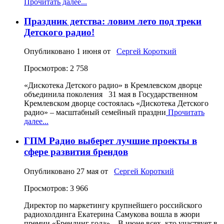
Прочитать далее...
Праздник детства: ловим лето под треки
Детского радио!
Опубликовано
1 июня
от
Сергей Короткий
Просмотров: 2 758
«Дискотека Детского радио» в Кремлевском дворце
объединила поколения 31 мая в Государственном
Кремлевском дворце состоялась «Дискотека Детского
радио» – масштабный семейный праздни
Прочитать
далее...
ГПМ Радио выберет лучшие проекты в
сфере развития брендов
Опубликовано
27 мая
от
Сергей Короткий
Просмотров: 3 966
Директор по маркетингу крупнейшего российского
радиохолдинга Екатерина Самукова вошла в жюри
премии «Брендинг года». В июне всех, кто участвует в