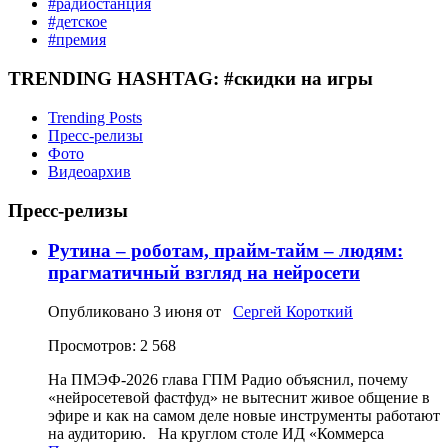
#радиостанция
#детское
#премия
TRENDING HASHTAG: #скидки на игры
Trending Posts
Пресс-релизы
Фото
Видеоархив
Пресс-релизы
Рутина – роботам, прайм-тайм – людям:
прагматичный взгляд на нейросети
Опубликовано
3 июня
от
Сергей Короткий
Просмотров: 2 568
На ПМЭФ‑2026 глава ГПМ Радио объяснил, почему
«нейросетевой фастфуд» не вытеснит живое общение в
эфире и как на самом деле новые инструменты работают
на аудиторию. На круглом столе ИД «Коммерса