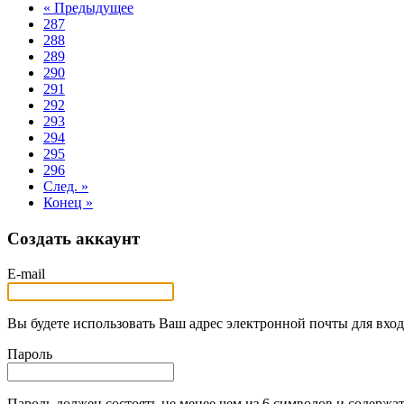
« Предыдущее
287
288
289
290
291
292
293
294
295
296
След. »
Конец »
Создать аккаунт
E-mail
Вы будете использовать Ваш адрес электронной почты для вход
Пароль
Пароль должен состоять не менее чем из 6 символов и содержат