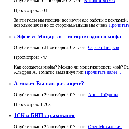
Опубликовано
1 ноября 2013 г.
от
Виталий Быков
Просмотров: 503
За эти годы мы прошли все круги ада работы с рекламой.
довольно забавно со стороны.Раньше мы очень
Прочитать 
«Эффект Моцарта» - история одного мифа.
Опубликовано
31 октября 2013 г.
от
Сергей Гнедков
Просмотров: 747
Как создаются мифы? Можно ли монетизировать миф? Раз
Альфред А. Томатис выдвинул гип
Прочитать далее...
А может Вы как раз ищете?
Опубликовано
29 октября 2013 г.
от
Анна Табулина
Просмотров: 1 703
1СК и БИН страхование
Опубликовано
25 октября 2013 г.
от
Олег Михалевич