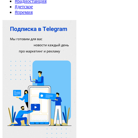
#радиостанция
#детское
#премия