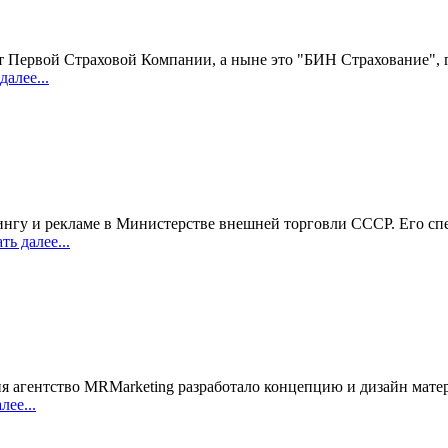
 от Первой Страховой Компании, а ныне это "БИН Страхование", 
алее...
тингу и рекламе в Министерстве внешней торговли СССР. Его с
ь далее...
тия агентство MRMarketing разработало концепцию и дизайн ма
ее...