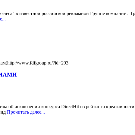
знеса" в известной российской рекламной Группе компаний. Тр
...
м)http://www.fdfgroup.ru/?id=293
" МАМИ
об исключении конкурса DirectHit из рейтинга креативности 
енд
Прочитать далее...