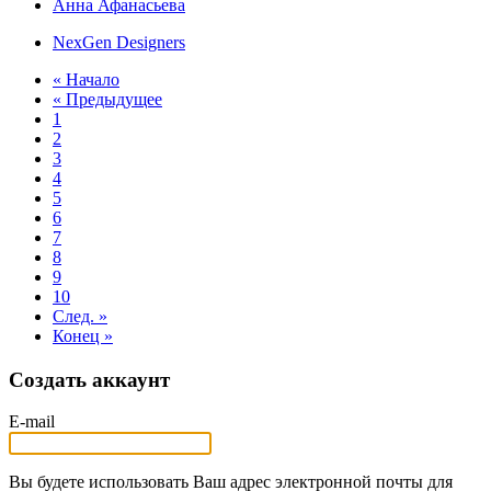
Анна Афанасьева
NexGen Designers
« Начало
« Предыдущее
1
2
3
4
5
6
7
8
9
10
След. »
Конец »
Создать аккаунт
E-mail
Вы будете использовать Ваш адрес электронной почты для