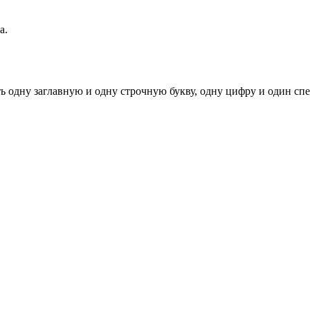
а.
ь одну заглавную и одну строчную букву, одну цифру и один спец