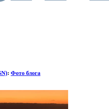
SN)
:
Фото блога