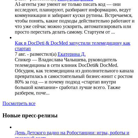
AI-агенты уже умеют не только писать код — они
исследуют, планируют, разбирают информацию, ведут
коммуникации и забирают куски рутины. Встречаемся,
чтобы понять, какие подходы действительно работают и
что уже сейчас можно ускорить, автоматизировать или
просто перестать делать самому. Стартуем от ...
Как в DocDeti & DocMed запустили телемедицину как
стартап
7 авг.
- разместил(а)
Екатерина Д.
Спикер — Владислава Чалышева, руководитель
телемедицины в сети клиник DocDeti& DocMed.
Обсудим, как телемедицина из дополнительного канала
превратилась в самостоятельный бизнес-юнит с ростом
80% за год — и почему подход «стартап внутри
большой компании» сработал лучше всего. Также
разберем, поче...
Посмотреть все
Новые пресс-релизы
День Детского радио на Робостанции: игры, роботы и