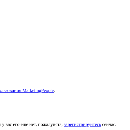
льзования MarketingPeople
.
 у вас его еще нет, пожалуйста,
зарегистрируйтесь
сейчас.