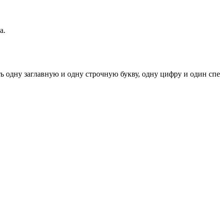
а.
ь одну заглавную и одну строчную букву, одну цифру и один спец