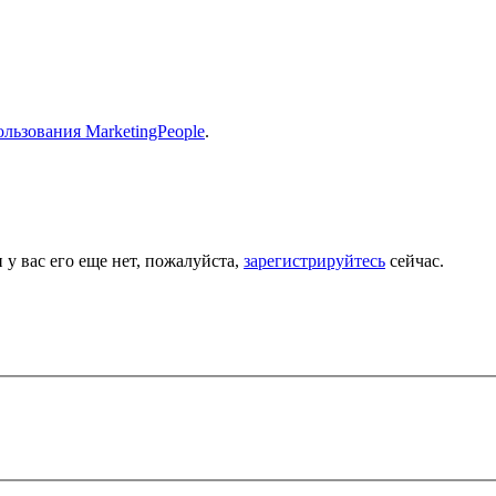
льзования MarketingPeople
.
 у вас его еще нет, пожалуйста,
зарегистрируйтесь
сейчас.