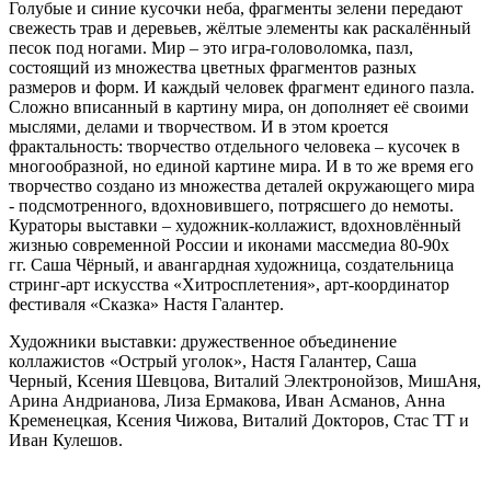
Голубые и синие кусочки неба, фрагменты зелени передают
свежесть трав и деревьев, жёлтые элементы как раскалённый
песок под ногами. Мир – это игра-головоломка, пазл,
состоящий из множества цветных фрагментов разных
размеров и форм. И каждый человек фрагмент единого пазла.
Сложно вписанный в картину мира, он дополняет её своими
мыслями, делами и творчеством. И в этом кроется
фрактальность: творчество отдельного человека – кусочек в
многообразной, но единой картине мира. И в то же время его
творчество создано из множества деталей окружающего мира
- подсмотренного, вдохновившего, потрясшего до немоты.
Кураторы выставки – художник-коллажист, вдохновлённый
жизнью современной России и иконами массмедиа 80-90х
гг. Саша Чёрный, и авангардная художница, создательница
стринг-арт искусства «Хитросплетения», арт-координатор
фестиваля «Сказка» Настя Галантер.
Художники выставки: дружественное объединение
коллажистов «Острый уголок», Настя Галантер, Саша
Черный, Ксения Шевцова, Виталий Электронойзов, МишАня,
Арина Андрианова, Лиза Ермакова, Иван Асманов, Анна
Кременецкая, Ксения Чижова, Виталий Докторов, Стас ТТ и
Иван Кулешов.