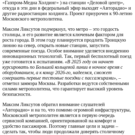
«Газпром-Медиа Холдинг» ) на станции «Деловой центр»,
откуда в эти дни в федеральный эфир выходят «Авторадио» и
другие радиостанции холдинга. Проект приурочен к 90-летию
Московского метрополитена.
Максим Ликсутов подчеркнул, что метро – это гордость
столицы, и его развитие является ключевым фактором для
роста города. В этом году планируется продлить Троицкую
линию на север, открыть новые станции, запустить
современные поезда. Особое внимание уделяется внедрению
инновационных технологий. Так, первый беспилотный поезд
уже готовится к испытаниям.
«В 2025 году он начнет
курсировать по Большой кольцевой линии в ночное время с
оборудованием, а к концу 2026-го, надеемся, сможет
совершать первые тестовые поездки с пассажирами»
, –
отметил заммэра Москвы. Разработки ведутся собственными
силами метрополитена, что гарантирует высокий уровень
безопасности.
Максим Ликсутов обратил внимание слушателей
«Авторадио» и на то, что помимо огромной инфраструктуры,
Московский метрополитен является в первую очередь
сервисной компанией, ориентированной на комфорт и
удобство пассажиров. Поэтому главные цели и задачи –
сделать так, чтобы люди продолжали доверять столичному