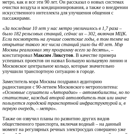
метро, как и все эти 90 лет. Он рассказал о новых системах
очистки воздуха и кондиционирования, а также о внедрении
искусственного интеллекта для улучшения общения с
пассажирами.
«За последние 10 лет у нас метро увеличилось в 1,7 раза –
было 182 рельсовых станций, сейчас их – 302, включая МЦК.
Если посмотреть на лучшие советские годы, в том темпе на
открытие такого же числа станций ушло бы 40 лет. Мэр
Москвы реализовал эту программу всего за десять»
, –
констатировал
Максим Ликсутов
. В качестве примера
успешных проектов он назвал Большую кольцевую линию и
Московское центральное кольцо, которые значительно
улучшили транспортную ситуацию в городе.
Заместитель мэра Москвы поздравил аудиторию
радиостанции с 90-летием Московского метрополитена:
«Основные слушатели «Авторадио» – автомобилисты, но по
статистике, каждый второй автолюбитель так или иначе
пользуется городской транспортной инфраструктурой и, в
первую очередь, – метро».
Также он озвучил планы по развитию других видов
общественного транспорта, включая водный – на данный
момент на регулярных речных электросудах совершено уже