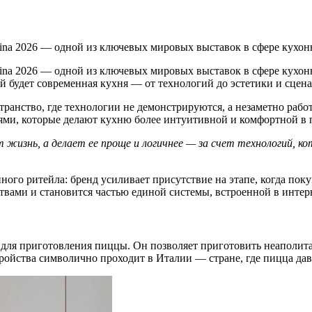
cina 2026 — одной из ключевых мировых выставок в сфере кухон
cina 2026 — одной из ключевых мировых выставок в сфере кухон
й будет современная кухня — от технологий до эстетики и сцен
странство, где технологии не демонстрируются, а незаметно раб
ями, которые делают кухню более интуитивной и комфортной в 
 жизнь, а делает ее проще и логичнее — за счет технологий, 
онного ритейла: бренд усиливает присутствие на этапе, когда п
твами и становится частью единой системы, встроенной в интерь
для приготовления пиццы. Он позволяет приготовить неаполита
ойства символично проходит в Италии — стране, где пицца давн