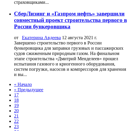
страховщиками...
СберЛизинг и «Газпром нефть» завершили
совместный проект строительства первого в
России бункеровщика
от
Екатерина Авдеева
12 августа 2021 г.
Завершено строительство первого в России
бункеровщика для заправки грузовых и пассажирских
судов сжиженным природным газом. На финальном
этапе строительства «Дмитрий Менделеев» прошел
испытания газового и криогенного оборудования,
систем погрузки, насосов и компрессоров для хранения
и вы...
« Начало
« Предыдущее
17
18
19
20
21
22
23