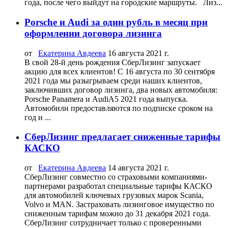
года, после чего выйдут на городские маршруты. Лиз...
Porsсhe и Audi за один рубль в месяц при
оформлении договора лизинга
от
Екатерина Авдеева
16 августа 2021 г.
В свой 28-й день рождения СберЛизинг запускает
акцию для всех клиентов! С 16 августа по 30 сентября
2021 года мы разыгрываем среди наших клиентов,
заключивших договор лизинга, два новых автомобиля:
Porsсhe Panamera и AudiA5 2021 года выпуска.
Автомобили предоставляются по подписке сроком на
год и ...
СберЛизинг предлагает сниженные тарифы
КАСКО
от
Екатерина Авдеева
14 августа 2021 г.
СберЛизинг совместно со страховыми компаниями-
партнерами разработал специальные тарифы КАСКО
для автомобилей ключевых грузовых марок Scania,
Volvo и MAN. Застраховать лизинговое имущество по
сниженным тарифам можно до 31 декабря 2021 года.
СберЛизинг сотрудничает только с проверенными