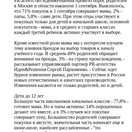
PR-агентство Идеи&Решения провело опрос родителей
в Москве и области накануне 1 сентября. Выяснилось,
что 71% покупок к 1 сентября совершают мамы, 2% -
папы, 5,8% - сами дети. При этом отцы участвуют в
покупках только для детей в начальной школе, основной
покупатель - мама, а в средних и старших классах
каждый третий ребенок активно участвует в выборе.
Кроме известной роли мамы мы с интересом изучаем
тему влияния брендов на выбор товаров к началу
учебного года. В среднем 49% родителей обращает
внимание на бренды, 3% - на страну происхождения, -
рассказывает управляющий партнер PR-агентства
Идеи&Решения Сергей Пархоменко. - Сейчас идет
бурное изменение рынка, растет присутствие в России
новых отечественных и азиатских производители.
Изменения касаются не только родителей, но и детей.
Дети до 12 лет
Большую часть школьников начальных классов - 77,8% -
готовит мама. Но и папы активны: 14% опрошенных
делают это вместе, а в 3% случаев все покупки
совершает отец. Большинство родителей совершают
покупки в августе, значительная часть начинает еще в
июне-июле, наиболее расслабленные - “по