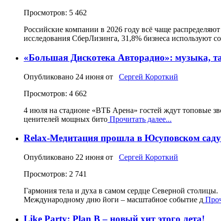
Просмотров: 5 462
Российские компании в 2026 году всё чаще распределяю
исследования СберЛизинга, 31,8% бизнеса используют с
«Большая Дискотека Авторадио»: музыка, т
Опубликовано
24 июня
от
Сергей Короткий
Просмотров: 4 662
4 июля на стадионе «ВТБ Арена» гостей ждут топовые з
ценителей мощных бито
Прочитать далее...
Relax-Медитация прошла в Юсуповском саду
Опубликовано
22 июня
от
Сергей Короткий
Просмотров: 2 741
Гармония тела и духа в самом сердце Северной столицы
Международному дню йоги – масштабное событие д
Проч
Like Party: Plan B – новый хит этого лета!