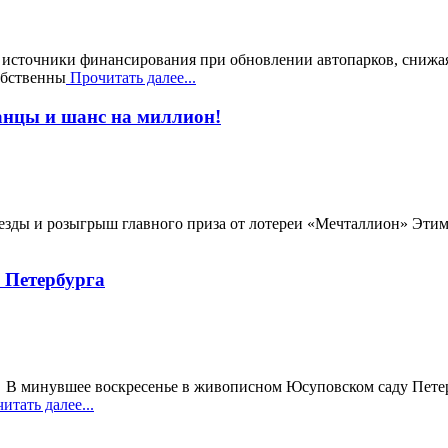
т источники финансирования при обновлении автопарков, снижая
обственны
Прочитать далее...
анцы и шанс на миллион!
везды и розыгрыш главного приза от лотереи «Мечталлион» Эти
 Петербурга
. В минувшее воскресенье в живописном Юсуповском саду Петер
итать далее...