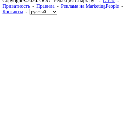
Copyright ©2026. ООО "Редакция Спарк ру" -
О нас
-
Приватность
-
Правила
-
Реклама на MarketingPeople
-
Контакты
-