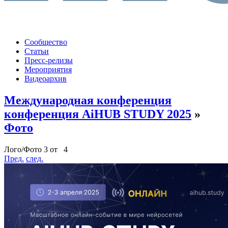
Сообщество
Статьи
Пресс-релизы
Мероприятия
Видеоархив
Международная конференция
конференция AiHUB STUDY 2025
»
Фото
Лого/Фото 3 от 4
Пред.
след.