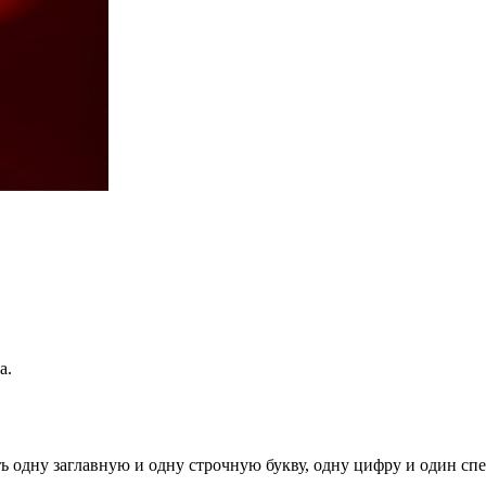
а.
ь одну заглавную и одну строчную букву, одну цифру и один спец