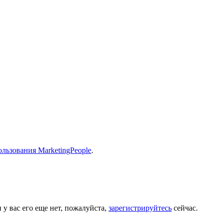
льзования MarketingPeople
.
 у вас его еще нет, пожалуйста,
зарегистрируйтесь
сейчас.