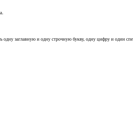
а.
ь одну заглавную и одну строчную букву, одну цифру и один спец