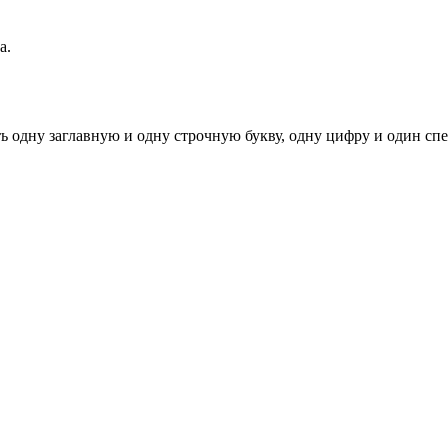
а.
ь одну заглавную и одну строчную букву, одну цифру и один спец