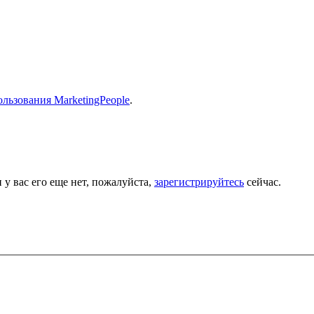
льзования MarketingPeople
.
 у вас его еще нет, пожалуйста,
зарегистрируйтесь
сейчас.