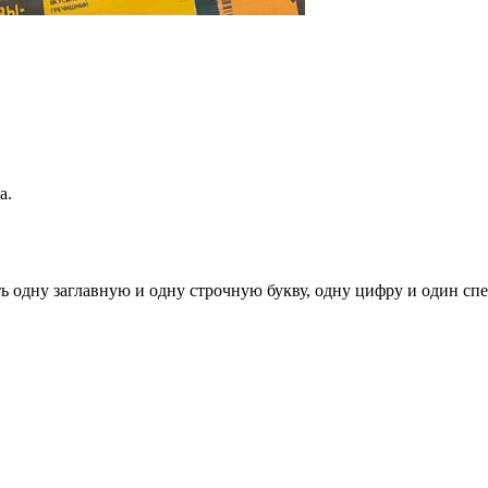
а.
ь одну заглавную и одну строчную букву, одну цифру и один спец