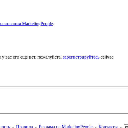
льзования MarketingPeople
.
 у вас его еще нет, пожалуйста,
зарегистрируйтесь
сейчас.
ность
-
Правила
-
Реклама на MarketingPeople
-
Контакты
-