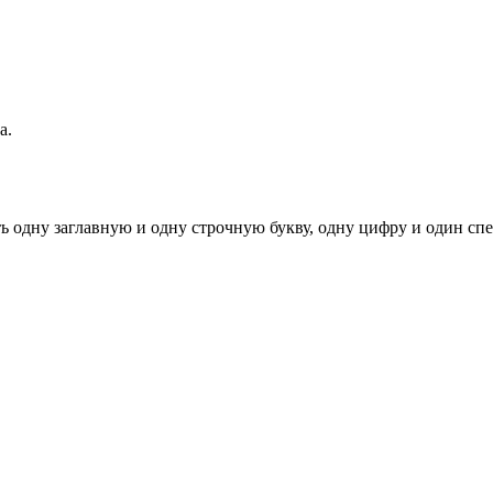
а.
ь одну заглавную и одну строчную букву, одну цифру и один спец