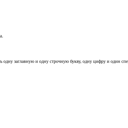
а.
ь одну заглавную и одну строчную букву, одну цифру и один спец