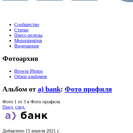
Сообщество
Статьи
Пресс-релизы
Мероприятия
Видеоархив
Фотоархив
Browse Photos
Обзор альбомов
Альбом от
a) bank
:
Фото профиля
Фото 1 от 3 в Фото профиля
Пред.
след.
Добавлено
15 апреля 2021 г.