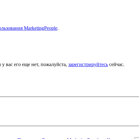
льзования MarketingPeople
.
 у вас его еще нет, пожалуйста,
зарегистрируйтесь
сейчас.