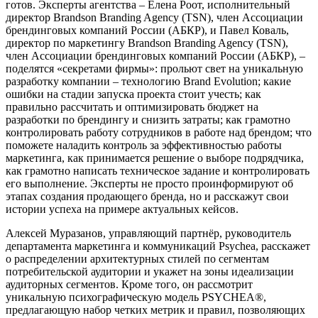
готов. Эксперты агентства – Елена Роот, исполнительный
директор Brandson Branding Agency (TSN), член Ассоциации
брендинговых компаний России (АБКР), и Павел Коваль,
директор по маркетингу Brandson Branding Agency (TSN),
член Ассоциации брендинговых компаний России (АБКР), –
поделятся «секретами фирмы»: прольют свет на уникальную
разработку компании – технологию Brand Evolution; какие
ошибки на стадии запуска проекта стоит учесть; как
правильно рассчитать и оптимизировать бюджет на
разработки по брендингу и снизить затраты; как грамотно
контролировать работу сотрудников в работе над брендом; что
поможете наладить контроль за эффективностью работы
маркетинга, как принимается решение о выборе подрядчика,
как грамотно написать техническое задание и контролировать
его выполнение. Эксперты не просто проинформируют об
этапах создания продающего бренда, но и расскажут свои
истории успеха на примере актуальных кейсов.
Алексей Муразанов, управляющий партнёр, руководитель
департамента маркетинга и коммуникаций Psychea, расскажет
о распределении архитектурных стилей по сегментам
потребительской аудитории и укажет на зоны идеализации
аудиторных сегментов. Кроме того, он рассмотрит
уникальную психографическую модель PSYCHEA®,
предлагающую набор четких метрик и правил, позволяющих