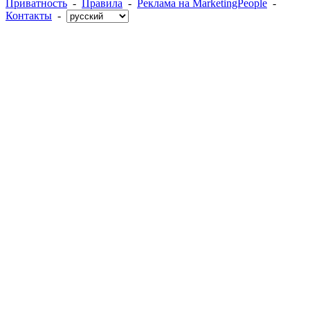
Приватность
-
Правила
-
Реклама на MarketingPeople
-
Контакты
-