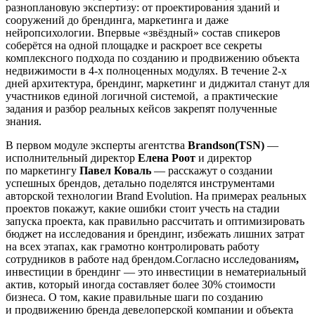
разноплановую экспертизу: от проектирования зданий и
сооружений до брендинга, маркетинга и даже
нейропсихологии. Впервые «звёздный» состав спикеров
соберётся на одной площадке и раскроет все секреты
комплексного подхода по созданию и продвижению объекта
недвижимости в 4-х полноценных модулях. В течение 2-х
дней архитектура, брендинг, маркетинг и диджитал станут для
участников единой логичной системой, а практические
задания и разбор реальных кейсов закрепят полученные
знания.
В первом модуле эксперты агентства
Brandson
(
TSN)
—
исполнительный директор
Елена Роот
и директор
по маркетингу
Павел Коваль
— расскажут о создании
успешных брендов, детально поделятся инструментами
авторской технологии Brand Evolution. На примерах реальных
проектов покажут, какие ошибки стоит учесть на стадии
запуска проекта, как правильно рассчитать и оптимизировать
бюджет на исследования и брендинг, избежать лишних затрат
на всех этапах, как грамотно контролировать работу
сотрудников в работе над брендом.Согласно исследованиям
,
инвестиции в брендинг — это инвестиции в нематериальный
актив, который иногда составляет более 30% стоимости
бизнеса. О том, какие правильные шаги по созданию
и продвижению бренда девелоперской компании и объекта