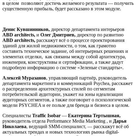
в целом позволяют достичь желаемого результата — получить
существенную прибыль, будет рассказано в этом модуле.
Денис Кувшинников,
директор департамента интерьеров
ABD architects,
и
Олег Дмитриев,
директор по развитию
ABD architects,
расскажут всё о процессе проектирования
зданий для жилой недвижимости, о том, как грамотно
составить техническое задание, об интерьерных решениях и
элементах отделки, как связаны между собой архитектура,
инженерия, конструктивы и сертификации, а также дадут
подробную информацию о системе «Зеленые стандарты».
Алексей Муразанов
, управляющий партнёр, руководитель
департамента маркетинга и коммуникаций Psychea, расскажет
о распределении архитектурных стилей по сегментам
потребительской аудитории, укажет на зоны идеализации
аудиторных сегментов, а также поговорит о психологической
модели PSYCHEA и ее пользе для бренда и бизнеса в целом.
Специалисты
Traffic Isobar
—
Екатерина Тертышная,
руководитель отдела Performance Media Marketing , и
Дарья
Николаева
, ведущий SMM-специалист, — расскажут всё об
актуальных трендах и новых технологиях рынка digital-