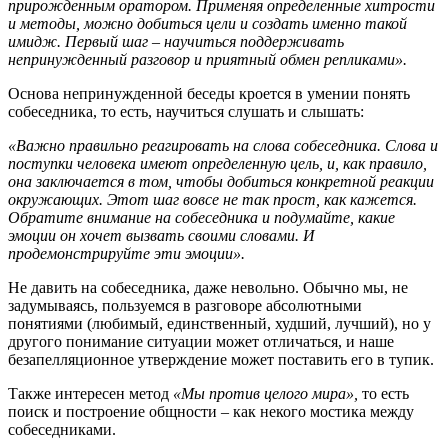
прирожденным оратором. Применяя определенные хитрости
и методы, можно добиться цели и создать именно такой
имидж. Первый шаг – научиться поддерживать
непринужденный разговор и приятный обмен репликами».
Основа непринужденной беседы кроется в умении понять
собеседника, то есть, научиться слушать и слышать:
«Важно правильно реагировать на слова собеседника. Слова и
поступки человека имеют определенную цель, и, как правило,
она заключается в том, чтобы добиться конкретной реакции
окружающих. Этот шаг вовсе не так прост, как кажется.
Обратите внимание на собеседника и подумайте, какие
эмоции он хочет вызвать своими словами. И
продемонстрируйте эти эмоции».
Не давить на собеседника, даже невольно. Обычно мы, не
задумываясь, пользуемся в разговоре абсолютными
понятиями (любимый, единственный, худший, лучший), но у
другого понимание ситуации может отличаться, и наше
безапелляционное утверждение может поставить его в тупик.
Также интересен метод
«Мы против целого мира»,
то есть
поиск и построение общности – как некого мостика между
собеседниками.