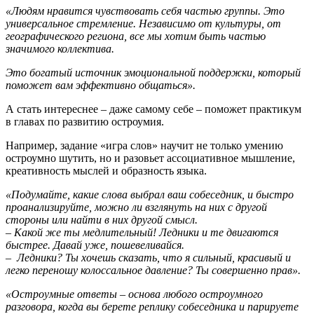
«Людям нравится чувствовать себя частью группы. Это
универсальное стремление. Независимо от культуры, от
географического региона, все мы хотим быть частью
значимого коллектива.
Это богатый источник эмоциональной поддержки, который
поможет вам эффективно общаться».
А стать интереснее – даже самому себе – поможет практикум
в главах по развитию остроумия.
Например, задание «игра слов» научит не только умению
остроумно шутить, но и разовьет ассоциативное мышление,
креативность мыслей и образность языка.
«Подумайте, какие слова выбрал ваш собеседник, и быстро
проанализируйте, можно ли взглянуть на них с другой
стороны или найти в них другой смысл.
– Какой же ты медлительный! Ледники и те двигаются
быстрее. Давай уже, пошевеливайся.
– Ледники? Ты хочешь сказать, что я сильный, красивый и
легко переношу колоссальное давление? Ты совершенно прав».
«Остроумные ответы – основа любого остроумного
разговора, когда вы берете реплику собеседника и парируете