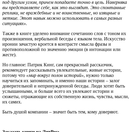
под другим углом, причем попадаете точно в цель. Наверняка
вы представляете себе, как это выглядит. Это спонтанные
реплики, не враждебные и не воинственные, но изящные и
меткие. Этот навык можно использовать в самых разных
ситуациях».
Также в книге уделено внимание сочетанию слов с тоном их
произношения, вербальной беседы с языком тела. Искусство
иронии зачастую кроется в контрасте смысла фразы и
противоположной по значению эмоции (в интонации или
жесте).
Но главное: Патрик Кинг, сам прекрасный рассказчик,
рекомендует рассказывать увлекательные, живые истории,
потому что
«мир вокруг полон историй»
, нужно только
научиться их запоминать, и именно наши истории – залог
доверительной и непринужденной беседы. Люди хотят быть
услышанными, и больше всего их увлекают истории и
сюжеты, отражающие их собственную жизнь, чувства, мысли,
их самих.
Быть душой компании – значит быть тем, кому доверяют.
Заказать книги на ЛитРес: