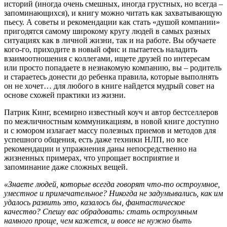
историй (иногда очень смешных, иногда грустных, но всегда –
запоминающихся), и книгу можно читать как захватывающую
пьесу. А советы и рекомендации как стать «душой компании»
пригодятся самому широкому кругу людей в самых разных
ситуациях как в личной жизни, так и на работе. Вы обучаете
кого-го, приходите в новый офис и пытаетесь наладить
взаимоотношения с коллегами, ищете друзей по интересам
или просто попадаете в незнакомую компанию, вы – родитель
и стараетесь донести до ребенка правила, которые выполнять
он не хочет… для любого в книге найдется мудрый совет на
основе схожей практики из жизни.
Патрик Кинг, всемирно известный коуч и автор бестселлеров
по межличностным коммуникациям, в новой книге доступно
и с юмором излагает массу полезных приемов и методов для
успешного общения, есть даже техники НЛП, но все
рекомендации и упражнения даны непосредственно на
жизненных примерах, что упрощает восприятие и
запоминание даже сложных вещей.
«Знаете людей, которые всегда говорят что-то остроумное,
уместное и примечательное? Никогда не задумывались, как им
удалось развить это, казалось бы, фантастическое
качество? Спешу вас обрадовать: стать остроумным
намного проще, чем кажется, и вовсе не нужно быть