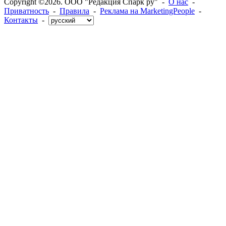
Copyright ©2026. ООО "Редакция Спарк ру" -
О нас
-
Приватность
-
Правила
-
Реклама на MarketingPeople
-
Контакты
-