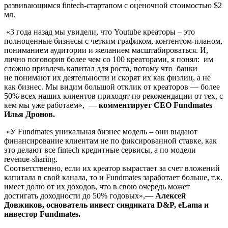
развивающимся fintech-стартапом с оценочной стоимостью $2
мл.
«3 года назад мы увидели, что Youtube креаторы – это
полноценные бизнесы с четким графиком, контентом-планом,
пониманием аудитории и желанием масштабироваться. И,
лично поговорив более чем со 100 креаторами, я понял: им
сложно привлечь капитал для роста, потому что банки
не
понимают их деятельности и скорят их как физлиц, а не
как бизнес. Мы видим большой отклик от креаторов — более
50% всех наших клиентов приходят по рекомендации от тех, с
кем мы уже работаем», ––
комментирует СЕО Fundmates
Илья Дронов.
«У Fundmates уникальная бизнес модель – они выдают
финансирование клиентам не по фиксированной ставке, как
это делают все fintech кредитные сервисы, а по модели
revenue-sharing.
Соответственно, если их креатор вырастает за счет вложений
капитала в свой канала, то и Fundmates заработает больше, т.к.
имеет долю от их доходов, что в свою очередь может
достигать доходности до 50% годовых»,––
Алексей
Довжиков, основатель инвест синдиката D&P, eLama и
инвестор Fundmates.