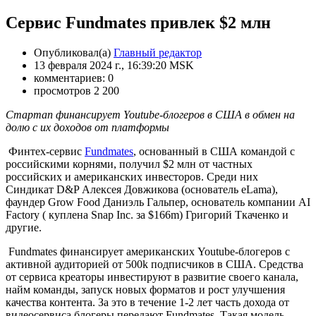
Сервис Fundmates привлек $2 млн
Опубликовал(а)
Главный редактор
13 февраля 2024 г., 16:39:20 MSK
комментариев: 0
просмотров 2 200
Стартап финансирует Youtube-блогеров в США в обмен на
долю с их доходов от платформы
Финтех-сервис
Fundmates
, основанный в США командой с
российскими корнями, получил $2 млн от частных
российских и американских инвесторов.
Среди них
Синдикат D&P Алексея Довжикова (основатель eLama),
фаундер Grow Food Даниэль Гальпер, основатель компании AI
Factory ( куплена Snap Inc. за $166m) Григорий Ткаченко и
другие.
Fundmates финансирует американских Youtube-блогеров с
активной аудиторией от 500k подписчиков в США. Средства
от сервиса креаторы инвестируют в развитие своего канала,
найм команды, запуск новых форматов и рост улучшения
качества контента. За это в течение 1-2 лет часть дохода от
видеосервиса блогеры передают Fundmates. Такая модель