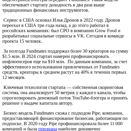
обеспечивает стартапу доходность в два раза выше
традиционных финансовых инструментов.
Сервис в США основал Илья Дронов в 2022 году. Дронов
переехал в США три года назад, а до этого работал в
российских компаниях: был CPO в компании Grow Food и
разрабатывал социальные сервисы в VK.
Сегодня в команде
проекта 15 человек.
За полгода Fundmates поддержал более 30 креаторов на сумму
$1.5 млн. В 2024 стартап намерен профинансировать
инфлюенсеров еще на $10 млн. По данным компании, за счет
эффективного использования привлеченных от Fundmates
средств, креаторы в среднем растут на 40% в течении первых
12 месяцев.
Ключевая технология стартапа –– собственная скоринговая
система, она анализирует 50 метрик у каждого канала, чтобы
спрогнозировать денежный поток YouTube-блогера и принять
решение о выдаче капитала автору.
Бизнес-модель Fundmates схожа с подходом Pipe, компании,
предоставляющей финансирование бизнесам, работающим по
подписке. В 2020 году Pipe профинансировала более 11 000
компаний и была
признана
наиболее динамично