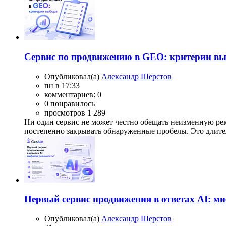
Сервис по продвижению в GEO: критерии в
Опубликовал(а)
Александр Шерстов
пн в 17:33
комментариев: 0
0 понравилось
просмотров 1 289
Ни один сервис не может честно обещать неизменную рек
постепенно закрывать обнаруженные пробелы. Это длител
Первый сервис продвижения в ответах AI: м
Опубликовал(а)
Александр Шерстов