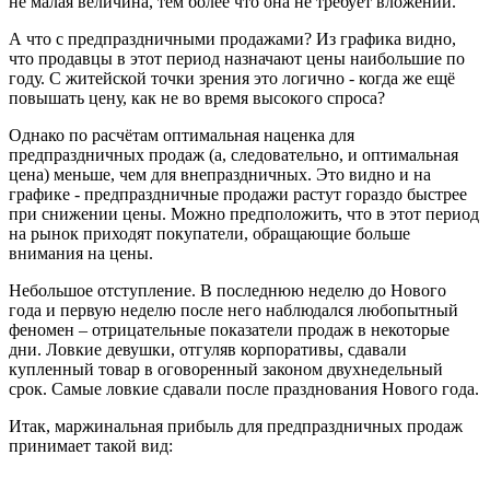
не малая величина, тем более что она не требует вложений.
А что с предпраздничными продажами? Из графика видно,
что продавцы в этот период назначают цены наибольшие по
году. С житейской точки зрения это логично - когда же ещё
повышать цену, как не во время высокого спроса?
Однако по расчётам оптимальная наценка для
предпраздничных продаж (а, следовательно, и оптимальная
цена) меньше, чем для внепраздничных. Это видно и на
графике - предпраздничные продажи растут гораздо быстрее
при снижении цены. Можно предположить, что в этот период
на рынок приходят покупатели, обращающие больше
внимания на цены.
Небольшое отступление. В последнюю неделю до Нового
года и первую неделю после него наблюдался любопытный
феномен – отрицательные показатели продаж в некоторые
дни. Ловкие девушки, отгуляв корпоративы, сдавали
купленный товар в оговоренный законом двухнедельный
срок. Самые ловкие сдавали после празднования Нового года.
Итак, маржинальная прибыль для предпраздничных продаж
принимает такой вид: