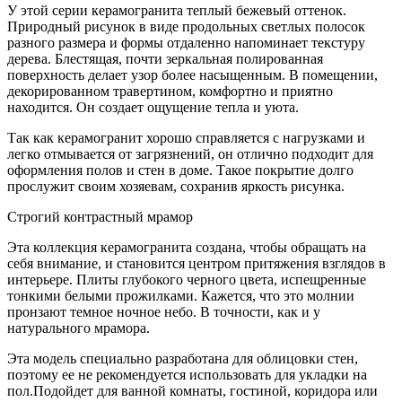
У этой серии керамогранита теплый бежевый оттенок.
Природный рисунок в виде продольных светлых полосок
разного размера и формы отдаленно напоминает текстуру
дерева. Блестящая, почти зеркальная полированная
поверхность делает узор более насыщенным. В помещении,
декорированном травертином, комфортно и приятно
находится. Он создает ощущение тепла и уюта.
Так как керамогранит хорошо справляется с нагрузками и
легко отмывается от загрязнений, он отлично подходит для
оформления полов и стен в доме. Такое покрытие долго
прослужит своим хозяевам, сохранив яркость рисунка.
Строгий контрастный мрамор
Эта коллекция керамогранита создана, чтобы обращать на
себя внимание, и становится центром притяжения взглядов в
интерьере. Плиты глубокого черного цвета, испещренные
тонкими белыми прожилками. Кажется, что это молнии
пронзают темное ночное небо. В точности, как и у
натурального мрамора.
Эта модель специально разработана для облицовки стен,
поэтому ее не рекомендуется использовать для укладки на
пол.Подойдет для ванной комнаты, гостиной, коридора или