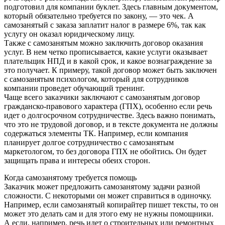
подготовил для компании буклет. Здесь главным документом,
который обязательно требуется по закону, — это чек. А
самозанятый с заказа заплатит налог в размере 6%, так как
услугу он оказал юридическому лицу.
Также с самозанятым можно заключить договор оказания
услуг. В нем четко прописывается, какие услуги оказывает
плательщик НПД и в какой срок, и какое вознаграждение за
это получает. К примеру, такой договор может быть заключен
с самозанятым психологом, который для сотрудников
компании проведет обучающий тренинг.
Чаще всего заказчики заключают с самозанятым договор
гражданско-правового характера (ГПХ), особенно если речь
идет о долгосрочном сотрудничестве. Здесь важно понимать,
что это не трудовой договор, и в тексте документа не должны
содержаться элементы ТК. Например, если компания
планирует долгое сотрудничество с самозанятым
маркетологом, то без договора ГПХ не обойтись. Он будет
защищать права и интересы обеих сторон.
Когда самозанятому требуется помощь
Заказчик может предложить самозанятому задачи разной
сложности. С некоторыми он может справиться в одиночку.
Например, если самозанятый копирайтер пишет тексты, то он
может это делать сам и для этого ему не нужны помощники.
А если, например, речь идет о строительных или ремонтных