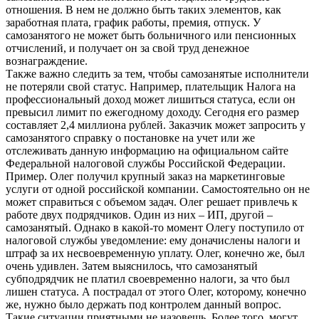
отношения. В нем не должно быть таких элементов, как
заработная плата, график работы, премия, отпуск. У
самозанятого не может быть больничного или пенсионных
отчислений, и получает он за свой труд денежное
вознаграждение.
Также важно следить за тем, чтобы самозанятые исполнители
не потеряли свой статус. Например, плательщик Налога на
профессиональный доход может лишиться статуса, если он
превысил лимит по ежегодному доходу. Сегодня его размер
составляет 2,4 миллиона рублей. Заказчик может запросить у
самозанятого справку о постановке на учет или же
отслеживать данную информацию на официальном сайте
Федеральной налоговой службы Российской Федерации.
Пример. Олег получил крупный заказ на маркетинговые
услуги от одной российской компании. Самостоятельно он не
может справиться с объемом задач. Олег решает привлечь к
работе двух подрядчиков. Один из них – ИП, другой –
самозанятый. Однако в какой-то момент Олегу поступило от
налоговой службы уведомление: ему доначислены налоги и
штраф за их несвоевременную уплату. Олег, конечно же, был
очень удивлен. Затем выяснилось, что самозанятый
субподрядчик не платил своевременно налоги, за что был
лишен статуса. А пострадал от этого Олег, которому, конечно
же, нужно было держать под контролем данный вопрос.
Такие ситуации приятными не назовешь. Более того, могут