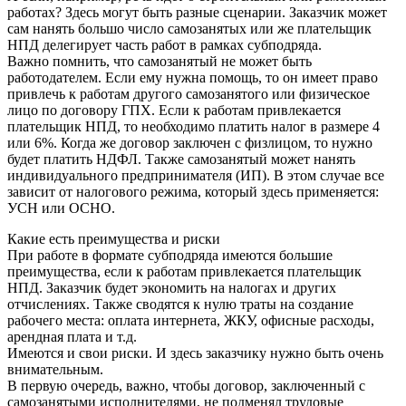
работах? Здесь могут быть разные сценарии. Заказчик может
сам нанять большо число самозанятых или же плательщик
НПД делегирует часть работ в рамках субподряда.
Важно помнить, что самозанятый не может быть
работодателем. Если ему нужна помощь, то он имеет право
привлечь к работам другого самозанятого или физическое
лицо по договору ГПХ. Если к работам привлекается
плательщик НПД, то необходимо платить налог в размере 4
или 6%. Когда же договор заключен с физлицом, то нужно
будет платить НДФЛ. Также самозанятый может нанять
индивидуального предпринимателя (ИП). В этом случае все
зависит от налогового режима, который здесь применяется:
УСН или ОСНО.
Какие есть преимущества и риски
При работе в формате субподряда имеются большие
преимущества, если к работам привлекается плательщик
НПД. Заказчик будет экономить на налогах и других
отчислениях. Также сводятся к нулю траты на создание
рабочего места: оплата интернета, ЖКУ, офисные расходы,
арендная плата и т.д.
Имеются и свои риски. И здесь заказчику нужно быть очень
внимательным.
В первую очередь, важно, чтобы договор, заключенный с
самозанятыми исполнителями, не подменял трудовые