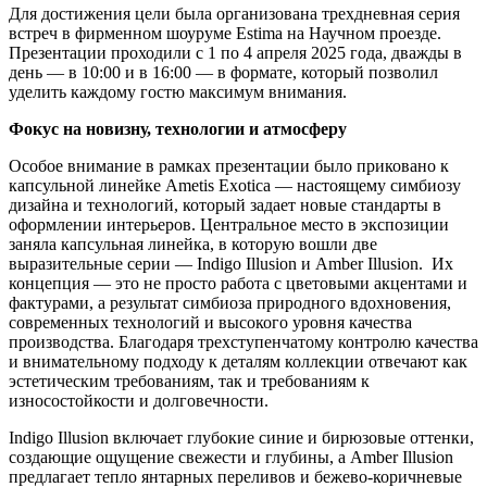
Для достижения цели была организована трехдневная серия
встреч в фирменном шоуруме Estima на Научном проезде.
Презентации проходили с 1 по 4 апреля 2025 года, дважды в
день — в 10:00 и в 16:00 — в формате, который позволил
уделить каждому гостю максимум внимания.
Фокус на новизну, технологии и атмосферу
Особое внимание в рамках презентации было приковано к
капсульной линейке Ametis Exotica — настоящему симбиозу
дизайна и технологий, который задает новые стандарты в
оформлении интерьеров. Центральное место в экспозиции
заняла капсульная линейка, в которую вошли две
выразительные серии — Indigo Illusion и Amber Illusion.
Их
концепция — это не просто работа с цветовыми акцентами и
фактурами, а результат симбиоза природного вдохновения,
современных технологий и высокого уровня качества
производства. Благодаря трехступенчатому контролю качества
и внимательному подходу к деталям коллекции отвечают как
эстетическим требованиям, так и требованиям к
износостойкости и долговечности.
Indigo Illusion включает глубокие синие и бирюзовые оттенки,
создающие ощущение свежести и глубины, а Amber Illusion
предлагает тепло янтарных переливов и бежево-коричневые